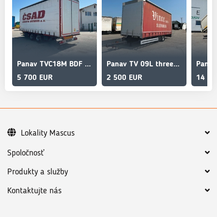
Panav TVC18M BDF threesided stridckling vin 388
Panav TV 09L threesided strickling vin 160
5 700 EUR
2 500 EUR
14 90
Lokality Mascus
Spoločnosť
Produkty a služby
Kontaktujte nás