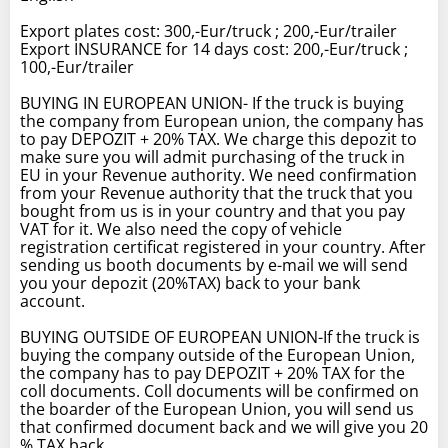
Export plates cost: 300,-Eur/truck ; 200,-Eur/trailer
Export INSURANCE for 14 days cost: 200,-Eur/truck ;
100,-Eur/trailer
BUYING IN EUROPEAN UNION- If the truck is buying
the company from European union, the company has
to pay DEPOZIT + 20% TAX. We charge this depozit to
make sure you will admit purchasing of the truck in
EU in your Revenue authority. We need confirmation
from your Revenue authority that the truck that you
bought from us is in your country and that you pay
VAT for it. We also need the copy of vehicle
registration certificat registered in your country. After
sending us booth documents by e-mail we will send
you your depozit (20%TAX) back to your bank
account.
BUYING OUTSIDE OF EUROPEAN UNION-If the truck is
buying the company outside of the European Union,
the company has to pay DEPOZIT + 20% TAX for the
coll documents. Coll documents will be confirmed on
the boarder of the European Union, you will send us
that confirmed document back and we will give you 20
% TAX back.