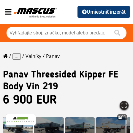
Umiestniť inzerát
Valníky
Panav
...
Panav
Threesided Kipper FE
Body Vin 219
6 900 EUR
11