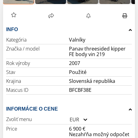
INFO
Kategória
Valníky
Značka / model
Panav threesided kipper
FE body vin 219
Rok výroby
2007
Stav
Použité
Krajina
Slovenská republika
Mascus ID
BFCBF38E
INFORMÁCIE O CENE
Zvoliť menu
EUR
Price
6 900 €
Nezahŕňa možný odpočet