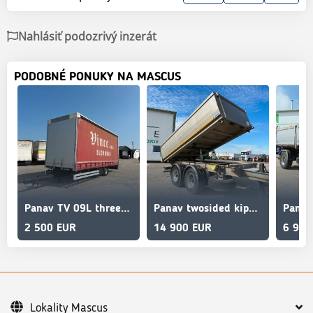
Nahlásiť podozrivý inzerát
PODOBNÉ PONUKY NA MASCUS
Panav TV 09L threesided strickling vin 160
Panav twosided kipper, Fe body vin 806
2 500 EUR
14 900 EUR
6 900
Lokality Mascus