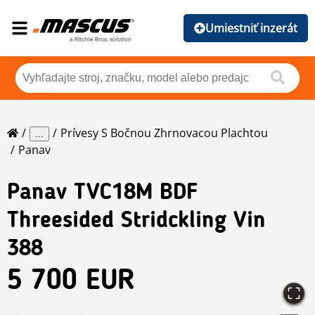
Umiestniť inzerát
Prívesy S Bočnou Zhrnovacou Plachtou
...
Panav
Panav
TVC18M BDF
Threesided Stridckling Vin
388
5 700 EUR