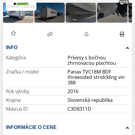
10
INFO
Kategória
Prívesy s bočnou
zhrnovacou plachtou
Značka / model
Panav TVC18M BDF
threesided stridckling vin
388
Rok výroby
2016
Krajina
Slovenská republika
Mascus ID
C3D8311D
INFORMÁCIE O CENE