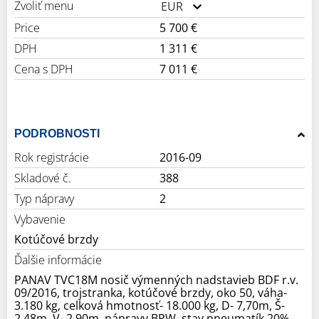
Zvoliť menu
EUR
Price
5 700 €
DPH
1 311 €
Cena s DPH
7 011 €
PODROBNOSTI
Rok registrácie
2016-09
Skladové č.
388
Typ nápravy
2
Vybavenie
Kotúčové brzdy
Ďalšie informácie
PANAV TVC18M nosič výmenných nadstavieb BDF r.v.
09/2016, trojstranka, kotúčové brzdy, oko 50, váha-
3.180 kg, celková hmotnosť- 18.000 kg, D- 7,70m, Š-
2,48m, V- 2,90m, nápravy BPW, stav pneumatík 20%,