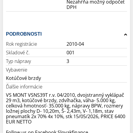
Nezahŕňa možný odpočet
DPH
PODROBNOSTI
Rok registrácie
2010-04
Skladové č.
001
Typ nápravy
3
Vybavenie
Kotúčové brzdy
Ďalšie informácie
VS MONT VSNS39T r.v. 04/2010, dvojstranný vyklápač
29 m3, kotúčové brzdy, zdvíhačka, váha- 5.000 kg,
celková hmotnosť- 35.000 kg, nápravy BPW, rozmery
ložnej plochy D- 10,20m, Š- 2,43m, V- 1,18m, stav
pneumatík 2x 70% 4x 10%, stk 15/05/2026, PRICE 6400
EUR NETTO
Follow us on Facebook Slovakfinance