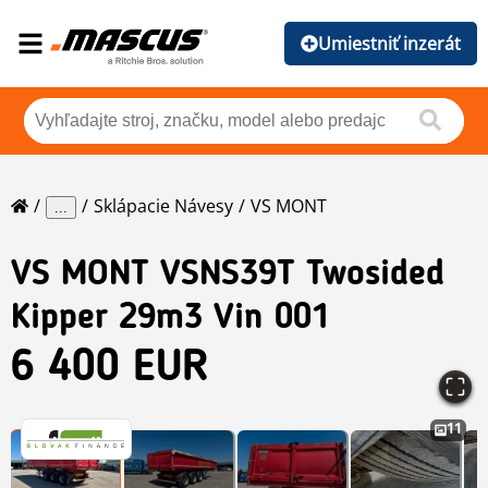
Umiestniť inzerát
Sklápacie Návesy
VS MONT
...
VS MONT
VSNS39T Twosided
Kipper 29m3 Vin 001
6 400 EUR
11