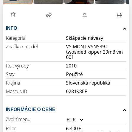
INFO
Kategória
Sklápacie návesy
Značka / model
VS MONT VSNS39T
twosided kipper 29m3 vin
001
Rok výroby
2010
Stav
Použité
Krajina
Slovenská republika
Mascus ID
028198EF
INFORMÁCIE O CENE
Zvoliť menu
EUR
Price
6 400 €