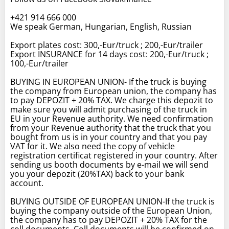
+421 914 666 000
We speak German, Hungarian, English, Russian
Export plates cost: 300,-Eur/truck ; 200,-Eur/trailer
Export INSURANCE for 14 days cost: 200,-Eur/truck ;
100,-Eur/trailer
BUYING IN EUROPEAN UNION- If the truck is buying
the company from European union, the company has
to pay DEPOZIT + 20% TAX. We charge this depozit to
make sure you will admit purchasing of the truck in
EU in your Revenue authority. We need confirmation
from your Revenue authority that the truck that you
bought from us is in your country and that you pay
VAT for it. We also need the copy of vehicle
registration certificat registered in your country. After
sending us booth documents by e-mail we will send
you your depozit (20%TAX) back to your bank
account.
BUYING OUTSIDE OF EUROPEAN UNION-If the truck is
buying the company outside of the European Union,
the company has to pay DEPOZIT + 20% TAX for the
coll documents. Coll documents will be confirmed on