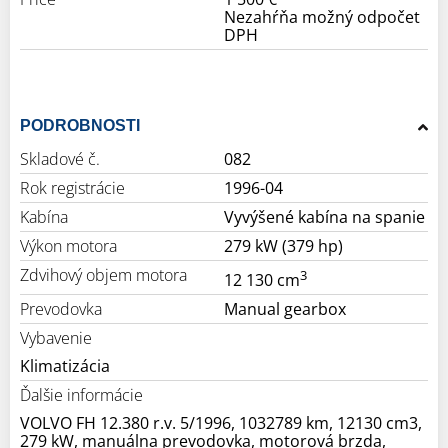
Nezahŕňa možný odpočet
DPH
PODROBNOSTI
Skladové č.
082
Rok registrácie
1996-04
Kabína
Vyvýšené kabína na spanie
Výkon motora
279 kW (379 hp)
Zdvihový objem motora
3
12 130 cm
Prevodovka
Manual gearbox
Vybavenie
Klimatizácia
Ďalšie informácie
VOLVO FH 12.380 r.v. 5/1996, 1032789 km, 12130 cm3,
279 kW, manuálna prevodovka, motorová brzda,