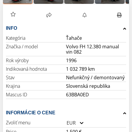
INFO
Kategória
Ťahače
Značka / model
Volvo FH 12.380 manual
vin 082
Rok výroby
1996
Indikovaná hodnota
1 032 789 km
Stav
Nefunkčný / demontovaný
Krajina
Slovenská republika
Mascus ID
63BBA0ED
INFORMÁCIE O CENE
Zvoliť menu
EUR
Price
1 500 €