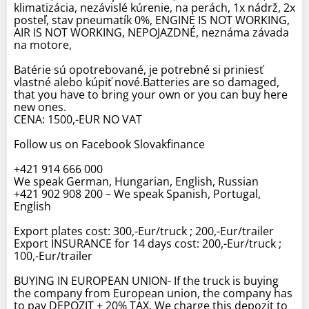
klimatizácia, nezávislé kúrenie, na perách, 1x nádrž, 2x
posteľ, stav pneumatík 0%, ENGINE IS NOT WORKING,
AIR IS NOT WORKING, NEPOJAZDNÉ, neznáma závada
na motore,
Batérie sú opotrebované, je potrebné si priniesť
vlastné alebo kúpiť nové.Batteries are so damaged,
that you have to bring your own or you can buy here
new ones.
CENA: 1500,-EUR NO VAT
Follow us on Facebook Slovakfinance
+421 914 666 000
We speak German, Hungarian, English, Russian
+421 902 908 200 – We speak Spanish, Portugal,
English
Export plates cost: 300,-Eur/truck ; 200,-Eur/trailer
Export INSURANCE for 14 days cost: 200,-Eur/truck ;
100,-Eur/trailer
BUYING IN EUROPEAN UNION- If the truck is buying
the company from European union, the company has
to pay DEPOZIT + 20% TAX. We charge this depozit to