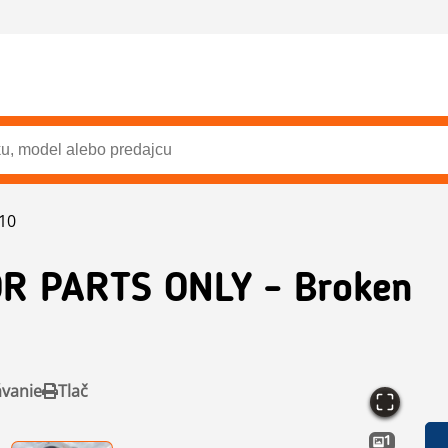
10
R PARTS ONLY - Broken
ávanie
Tlač
1