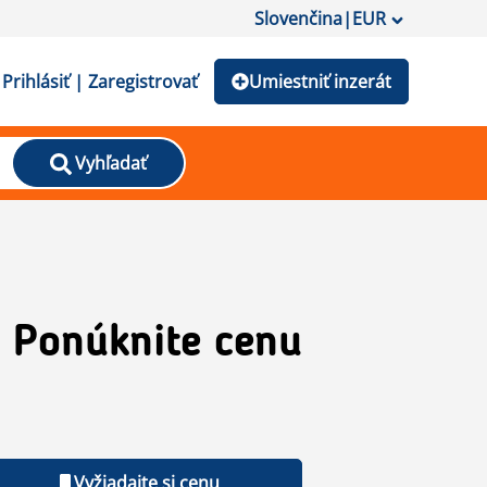
Slovenčina
|
EUR
Prihlásiť | Zaregistrovať
Umiestniť inzerát
Vyhľadať
Ponúknite cenu
Vyžiadajte si cenu