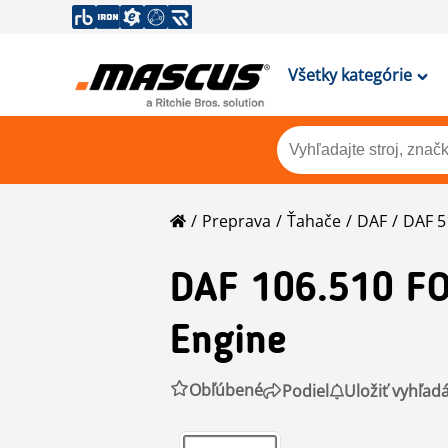
Všetky kategórie
Preprava
Ťahače
DAF
DAF 5
DAF
106.510 FO
Engine
Obľúbené
Podiel
Uložiť vyhľad