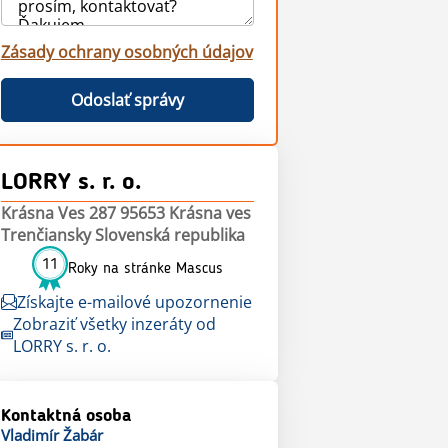
Zásady ochrany osobných údajov
Odoslať správy
LORRY s. r. o.
Krásna Ves 287 95653 Krásna ves
Trenčiansky Slovenská republika
11
Roky na stránke Mascus
Získajte e-mailové upozornenie
Zobraziť všetky inzeráty od
LORRY s. r. o.
Kontaktná osoba
Vladimír
Žabár