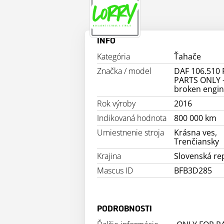
INFO
Kategória
Ťahače
Značka / model
DAF 106.510
PARTS ONLY 
broken engi
Rok výroby
2016
Indikovaná hodnota
800 000 km
Umiestnenie stroja
Krásna ves,
Trenčiansky
Krajina
Slovenská re
Mascus ID
BFB3D285
PODROBNOSTI