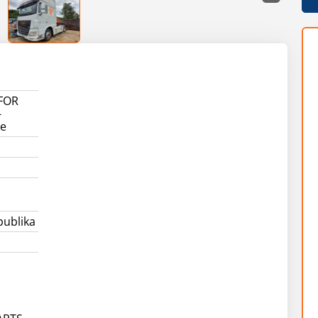
 FOR
-
ne
publika