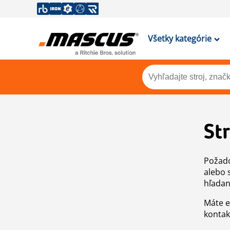
Všetky kategórie
St
Požado
alebo 
hľadan
Máte e
kontak