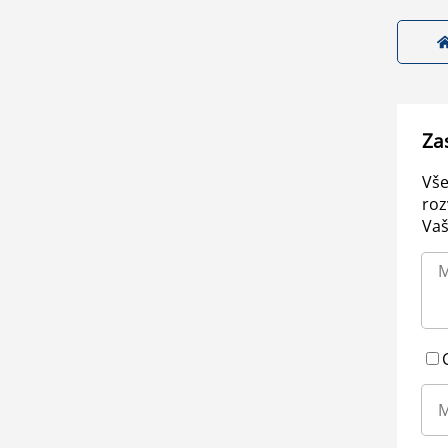
Za
Vše
roz
Vaš