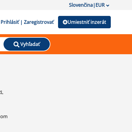
Slovenčina
|
EUR
Prihlásiť | Zaregistrovať
Umiestniť inzerát
Vyhľadať
RL
atom