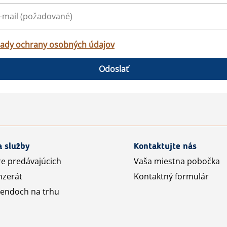
ady ochrany osobných údajov
Odoslať
a služby
Kontaktujte nás
re predávajúcich
Vaša miestna pobočka
nzerát
Kontaktný formulár
rendoch na trhu