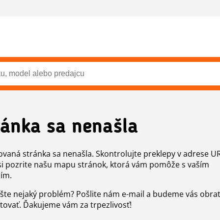
ránka sa nenašla
vaná stránka sa nenašla. Skontrolujte preklepy v adrese U
si pozrite našu mapu stránok, ktorá vám pomôže s vaším
ím.
šte nejaký problém? Pošlite nám e-mail a budeme vás obr
tovať. Ďakujeme vám za trpezlivosť!