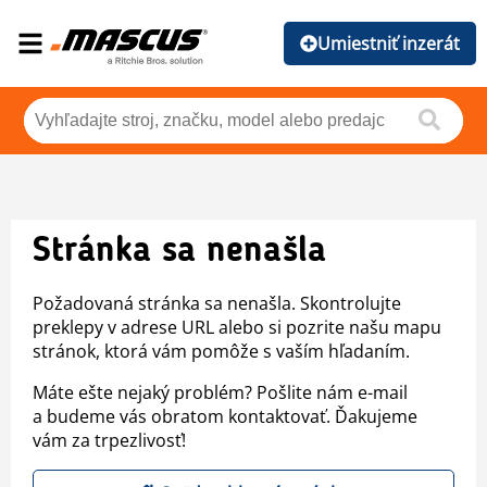
Umiestniť inzerát
Stránka sa nenašla
Požadovaná stránka sa nenašla. Skontrolujte
preklepy v adrese URL alebo si pozrite našu mapu
stránok, ktorá vám pomôže s vaším hľadaním.
Máte ešte nejaký problém? Pošlite nám e-mail
a budeme vás obratom kontaktovať. Ďakujeme
vám za trpezlivosť!