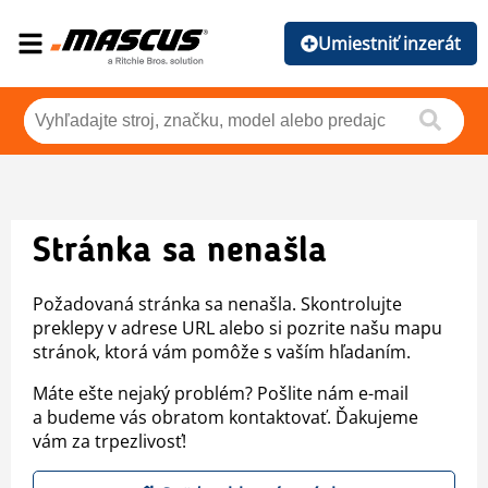
Umiestniť inzerát
Stránka sa nenašla
Požadovaná stránka sa nenašla. Skontrolujte
preklepy v adrese URL alebo si pozrite našu mapu
stránok, ktorá vám pomôže s vaším hľadaním.
Máte ešte nejaký problém? Pošlite nám e-mail
a budeme vás obratom kontaktovať. Ďakujeme
vám za trpezlivosť!