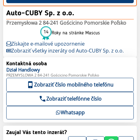
Auto-CUBY Sp. z o.o.
Przemysłowa 2 84-241 Gościcino Pomorskie Poľsko
14
Roky na stránke Mascus
Získajte e-mailové upozornenie
Zobraziť všetky inzeráty od Auto-CUBY Sp. z o.o.
Kontaktná osoba
Dział
Handlowy
PRZEMYSLOWA 2 84-241 Gościcino Pomorskie Poľsko
Zobraziť číslo mobilného telefónu
Zobraziť telefónne číslo
Whatsapp
Zaujal Vás tento inzerát?