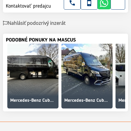
Kontaktovať predajcu
Nahlásiť podozrivý inzerát
PODOBNÉ PONUKY NA MASCUS
Mercedes-Benz Cuby Sprinter HD 519 CDI Tourist Line 25+1+1
Mercedes-Benz Cuby Sprinter Tourist Line 519 CDI |16+1+1|No. 534