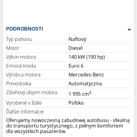
PODROBNOSTI
Typ pohonu
Naftový
Motor
Diesel
Výkon motora
140 kW (190 hp)
Emisná trieda
Euro 6
Výrobca motora
Mercedes-Benz
Prevodovka
Automatyczna
Zdvihový objem motora
3
1 995 cm
Vyrobené v štáte
Poľsko
Ďalšie informácie
Oferujemy nowoczesną zabudowę autobusu - idealną
do transportu turystycznego, z pełnym komfortem
dla wszystkich pasażerów.