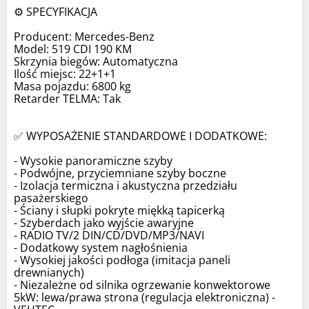
⚙️ SPECYFIKACJA
Producent: Mercedes-Benz
Model: 519 CDI 190 KM
Skrzynia biegów: Automatyczna
Ilość miejsc: 22+1+1
Masa pojazdu: 6800 kg
Retarder TELMA: Tak
✅ WYPOSAŻENIE STANDARDOWE I DODATKOWE:
- Wysokie panoramiczne szyby
- Podwójne, przyciemniane szyby boczne
- Izolacja termiczna i akustyczna przedziału
pasażerskiego
- Ściany i słupki pokryte miękką tapicerką
- Szyberdach jako wyjście awaryjne
- RADIO TV/2 DIN/CD/DVD/MP3/NAVI
- Dodatkowy system nagłośnienia
- Wysokiej jakości podłoga (imitacja paneli
drewnianych)
- Niezależne od silnika ogrzewanie konwektorowe
5kW: lewa/prawa strona (regulacja elektroniczna) -