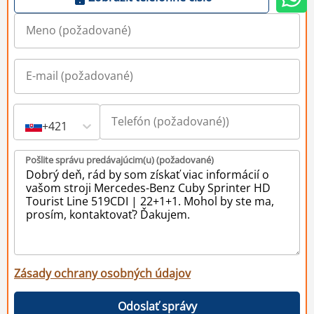
+421
Pošlite správu predávajúcim(u) (požadované)
Zásady ochrany osobných údajov
Odoslať správy