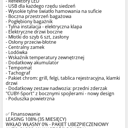
- Reflektory LED
- USB dla każdego rzędu siedzeń
- Wysokie tylne światło hamowania na suficie
- Boczna przestrzeń bagażowa
- Pogłębiony bagażnik
- Tylna instalacja - elektryczna klapa
- Elektryczne drzwi boczne
- Młotki do szyb 6 szt, zasłony
- Osłony przeciw-błotne
- Centralny zamek
- Lodówka
- Wskaźnik temperatury zewnętrznej
- Dodatkowy akumulator
- Tempomat
- Tachograf
- Pakiet chrom: grill, felgi, tablica rejestracyjna, klamki
drzwi
- Dodatkowy zestaw nadwozia: przedni zderzak
"CUBY-Sport" z bocznymi spojlerami - nowy design
- Poduszka powietrzna
✅ Finansowanie
LEASING 108% (35 MIESIĘCY)
WKŁAD WŁASNY 0% - PAKIET UBEZPIECZENIOWY