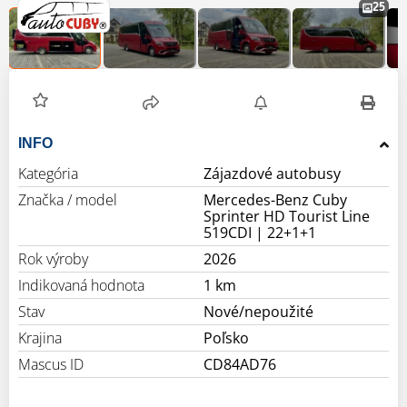
25
INFO
Kategória
Zájazdové autobusy
Značka / model
Mercedes-Benz Cuby
Sprinter HD Tourist Line
519CDI | 22+1+1
Rok výroby
2026
Indikovaná hodnota
1 km
Stav
Nové/nepoužité
Krajina
Poľsko
Mascus ID
CD84AD76