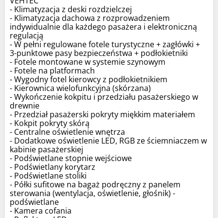
VEHTEC
- Klimatyzacja z deski rozdzielczej
- Klimatyzacja dachowa z rozprowadzeniem
indywidualnie dla każdego pasażera i elektroniczną
regulacją
- W pełni regulowane fotele turystyczne + zagłówki +
3-punktowe pasy bezpieczeństwa + podłokietniki
- Fotele montowane w systemie szynowym
- Fotele na platformach
- Wygodny fotel kierowcy z podłokietnikiem
- Kierownica wielofunkcyjna (skórzana)
- Wykończenie kokpitu i przedziału pasażerskiego w
drewnie
- Przedział pasażerski pokryty miękkim materiałem
- Kokpit pokryty skórą
- Centralne oświetlenie wnętrza
- Dodatkowe oświetlenie LED, RGB ze ściemniaczem w
kabinie pasażerskiej
- Podświetlane stopnie wejściowe
- Podświetlany korytarz
- Podświetlane stoliki
- Półki sufitowe na bagaż podręczny z panelem
sterowania (wentylacja, oświetlenie, głośnik) -
podświetlane
- Kamera cofania