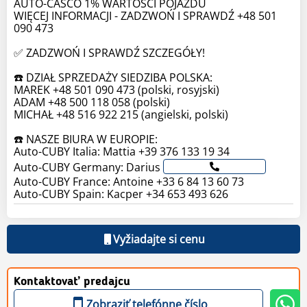
AUTO-CASCO 1% WARTOŚCI POJAZDU
WIĘCEJ INFORMACJI - ZADZWOŃ I SPRAWDŹ +48 501
090 473
✅ ZADZWOŃ I SPRAWDŹ SZCZEGÓŁY!
☎️ DZIAŁ SPRZEDAŻY SIEDZIBA POLSKA:
MAREK +48 501 090 473 (polski, rosyjski)
ADAM +48 500 118 058 (polski)
MICHAŁ +48 516 922 215 (angielski, polski)
☎️ NASZE BIURA W EUROPIE:
Auto-CUBY Italia: Mattia +39 376 133 19 34
Auto-CUBY Germany: Darius
Auto-CUBY France: Antoine +33 6 84 13 60 73
Auto-CUBY Spain: Kacper +34 653 493 626
Vyžiadajte si cenu
Kontaktovať predajcu
Zobraziť telefónne číslo