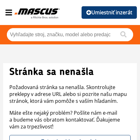
Umiestniť inzerát
Stránka sa nenašla
Požadovaná stránka sa nenašla. Skontrolujte
preklepy v adrese URL alebo si pozrite našu mapu
stránok, ktorá vám pomôže s vaším hľadaním.
Máte ešte nejaký problém? Pošlite nám e-mail
a budeme vás obratom kontaktovať. Ďakujeme
vám za trpezlivosť!