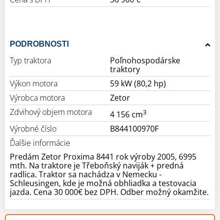
PODROBNOSTI
Typ traktora
Poľnohospodárske
traktory
Výkon motora
59 kW (80,2 hp)
Výrobca motora
Zetor
Zdvihový objem motora
3
4 156 cm
Výrobné číslo
B844100970F
Ďalšie informácie
Predám Zetor Proxima 8441 rok výroby 2005, 6995
mth. Na traktore je Třeboňský naviják + predná
radlica. Traktor sa nachádza v Nemecku -
Schleusingen, kde je možná obhliadka a testovacia
jazda. Cena 30 000€ bez DPH. Odber možný okamžite.