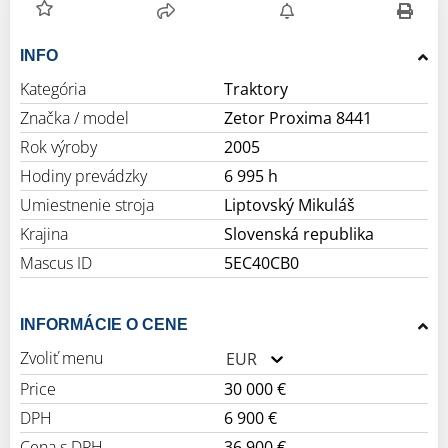
INFO
Kategória
Traktory
Značka / model
Zetor Proxima 8441
Rok výroby
2005
Hodiny prevádzky
6 995 h
Umiestnenie stroja
Liptovský Mikuláš
Krajina
Slovenská republika
Mascus ID
5EC40CB0
INFORMÁCIE O CENE
Zvoliť menu
EUR
Price
30 000 €
DPH
6 900 €
Cena s DPH
36 900 €