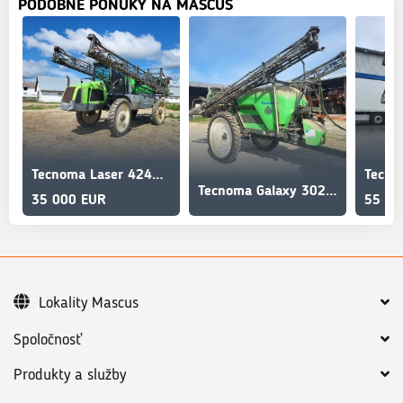
PODOBNÉ PONUKY NA MASCUS
Tecnoma Laser 4240 ground clearance 120cm
Tecno
Tecnoma Galaxy 3024 Tectronic HLE SC
35 000 EUR
55 00
Lokality Mascus
Spoločnosť
Produkty a služby