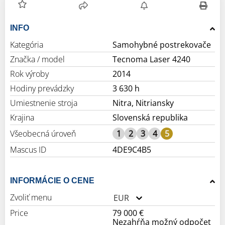
INFO
Kategória
Samohybné postrekovače
Značka / model
Tecnoma Laser 4240
Rok výroby
2014
Hodiny prevádzky
3 630 h
Umiestnenie stroja
Nitra, Nitriansky
Krajina
Slovenská republika
Všeobecná úroveň
1
2
3
4
5
Mascus ID
4DE9C4B5
INFORMÁCIE O CENE
Zvoliť menu
EUR
Price
79 000 €
Nezahŕňa možný odpočet