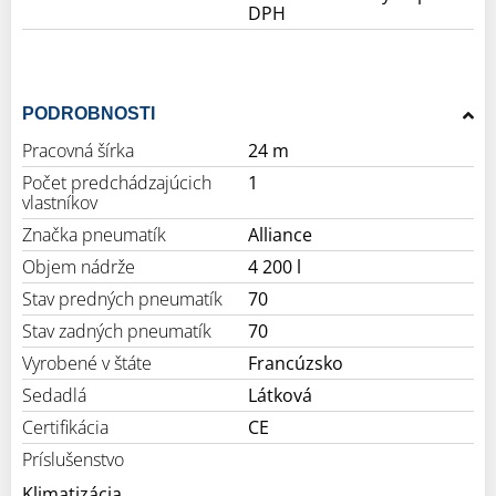
DPH
PODROBNOSTI
Pracovná šírka
24 m
Počet predchádzajúcich
1
vlastníkov
Značka pneumatík
Alliance
Objem nádrže
4 200 l
Stav predných pneumatík
70
Stav zadných pneumatík
70
Vyrobené v štáte
Francúzsko
Sedadlá
Látková
Certifikácia
CE
Príslušenstvo
Klimatizácia