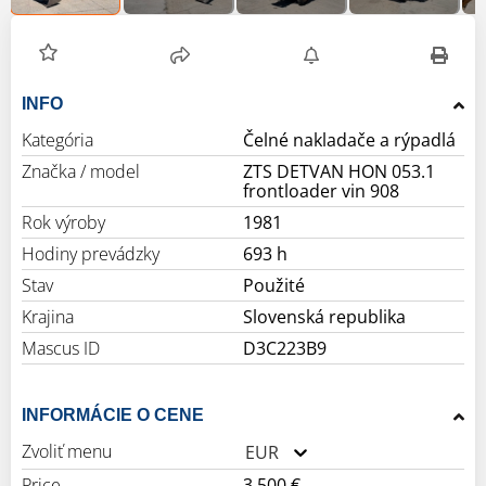
INFO
Kategória
Čelné nakladače a rýpadlá
Značka / model
ZTS DETVAN HON 053.1
frontloader vin 908
Rok výroby
1981
Hodiny prevádzky
693 h
Stav
Použité
Krajina
Slovenská republika
Mascus ID
D3C223B9
INFORMÁCIE O CENE
Zvoliť menu
EUR
Price
3 500 €