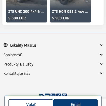
ZTS UNC 200 4x4 frontloader vin 617
ZTS HON 053.2 4x4 frontloader vin 604
5 500 EUR
5 900 EUR
Lokality Mascus
Spoločnosť
Produkty a služby
Kontaktujte nás
©
2026
Mascus
Všeobecné podmienky
Volať
Email