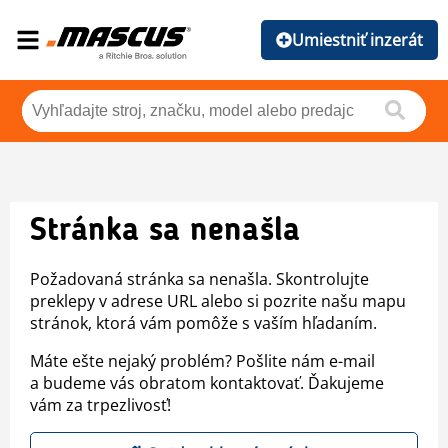
Umiestniť inzerát
Stránka sa nenašla
Požadovaná stránka sa nenašla. Skontrolujte
preklepy v adrese URL alebo si pozrite našu mapu
stránok, ktorá vám pomôže s vaším hľadaním.
Máte ešte nejaký problém? Pošlite nám e-mail
a budeme vás obratom kontaktovať. Ďakujeme
vám za trpezlivosť!