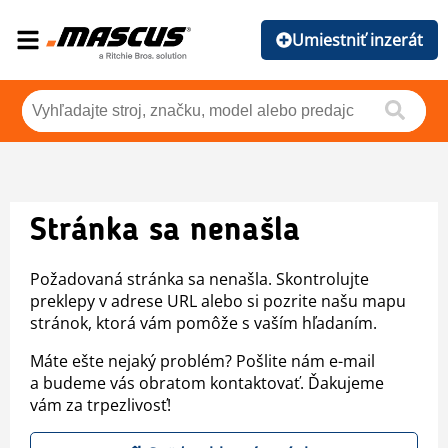
Umiestniť inzerát
Stránka sa nenašla
Požadovaná stránka sa nenašla. Skontrolujte
preklepy v adrese URL alebo si pozrite našu mapu
stránok, ktorá vám pomôže s vaším hľadaním.
Máte ešte nejaký problém? Pošlite nám e-mail
a budeme vás obratom kontaktovať. Ďakujeme
vám za trpezlivosť!