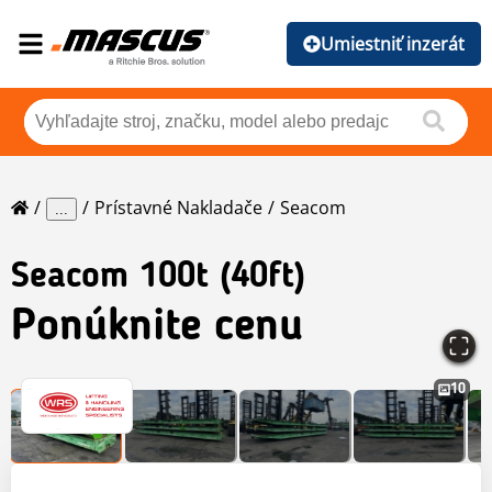
Umiestniť inzerát
Prístavné Nakladače
Seacom
...
Seacom
100t (40ft)
Ponúknite cenu
10