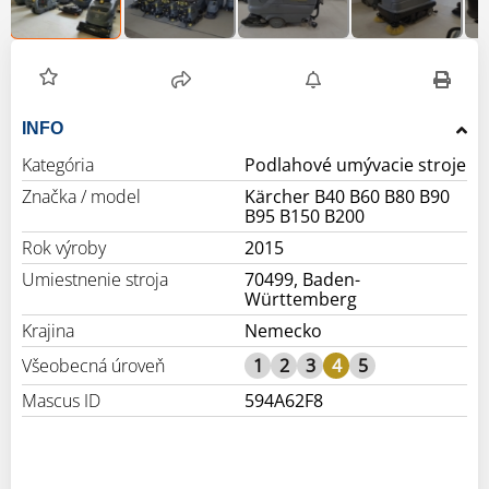
INFO
Kategória
Podlahové umývacie stroje
Značka / model
Kärcher B40 B60 B80 B90
B95 B150 B200
Rok výroby
2015
Umiestnenie stroja
70499, Baden-
Württemberg
Krajina
Nemecko
Všeobecná úroveň
1
2
3
4
5
Mascus ID
594A62F8