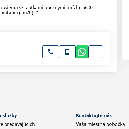
 dwiema szczotkami bocznymi (m²/h): 5600
iatania (km/h): 7
a služby
Kontaktujte nás
re predávajúcich
Vaša miestna pobočka