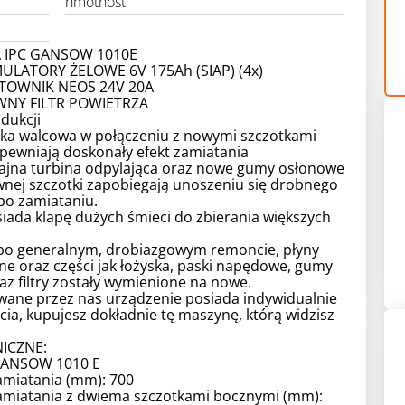
hmotnosť
 IPC GANSOW 1010E
LATORY ŻELOWE 6V 175Ah (SIAP) (4x)
OWNIK NEOS 24V 20A
NY FILTR POWIETRZA
dukcji
ka walcowa w połączeniu z nowymi szczotkami
pewniają doskonały efekt zamiatania
jna turbina odpylająca oraz nowe gumy osłonowe
wnej szczotki zapobiegają unoszeniu się drobnego
 po zamiataniu.
iada klapę dużych śmieci do zbierania większych
po generalnym, drobiazgowym remoncie, płyny
ne oraz części jak łożyska, paski napędowe, gumy
z filtry zostały wymienione na nowe.
wane przez nas urządzenie posiada indywidualnie
cia, kupujesz dokładnie tę maszynę, którą widzisz
ICZNE:
GANSOW 1010 E
amiatania (mm): 700
amiatania z dwiema szczotkami bocznymi (mm):