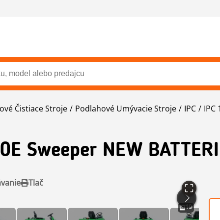
ové Čistiace Stroje
Podlahové Umývacie Stroje
IPC
IPC 
0E Sweeper NEW BATTERI
ávanie
Tlač
19