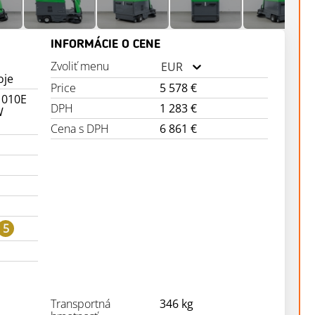
INFORMÁCIE O CENE
Zvoliť menu
EUR
oje
Price
5 578 €
1010E
DPH
1 283 €
W
Cena s DPH
6 861 €
5
Transportná
346 kg