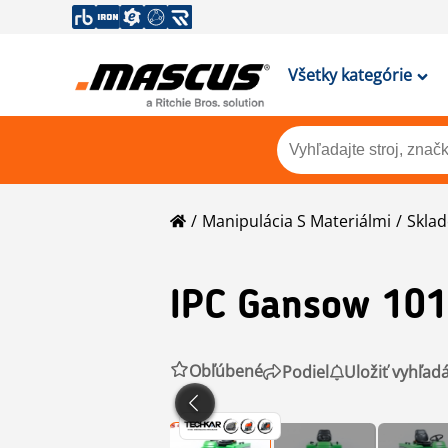
Všetky kategórie
Manipulácia S Materiálmi
Sklad
IPC
Gansow 101
Obľúbené
Podiel
Uložiť vyhľad