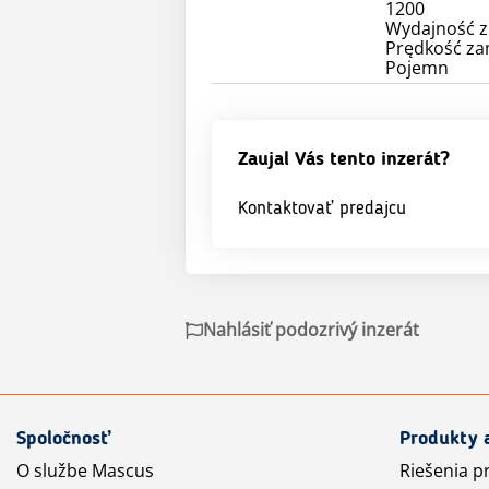
1200
Wydajność z
Prędkość zam
Pojemn
Zaujal Vás tento inzerát?
Kontaktovať predajcu
Nahlásiť podozrivý inzerát
Spoločnosť
Produkty 
O službe Mascus
Riešenia p