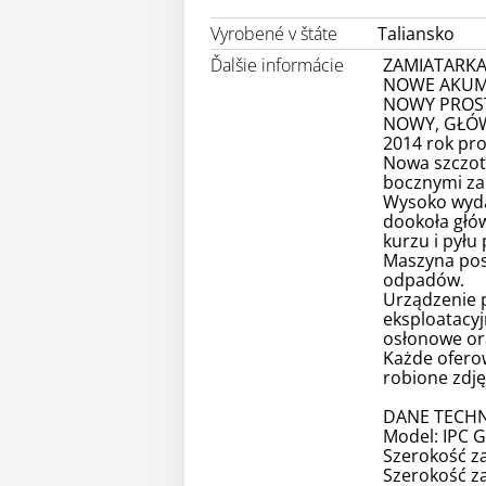
Vyrobené v štáte
Taliansko
Ďalšie informácie
ZAMIATARKA
NOWE AKUMU
NOWY PROST
NOWY, GŁÓW
2014 rok pro
Nowa szczot
bocznymi za
Wysoko wyda
dookoła głó
kurzu i pyłu
Maszyna pos
odpadów.
Urządzenie 
eksploatacyj
osłonowe ora
Każde ofero
robione zdję
DANE TECHN
Model: IPC 
Szerokość z
Szerokość z