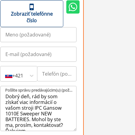
Zobraziť telefónne
číslo
+421
Pošlite správu predávajúcim(u) (požadované)