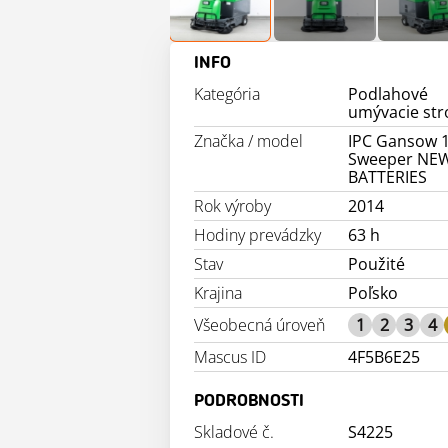
INFO
Kategória
Podlahové
umývacie str
Značka / model
IPC Gansow 
Sweeper NE
BATTERIES
Rok výroby
2014
Hodiny prevádzky
63 h
Stav
Použité
Krajina
Poľsko
Všeobecná úroveň
1
2
3
4
Mascus ID
4F5B6E25
PODROBNOSTI
Skladové č.
S4225