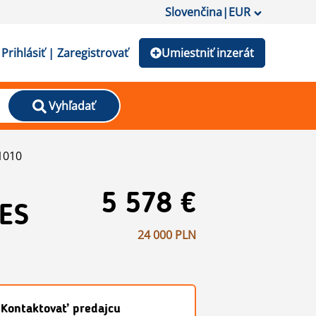
Slovenčina
|
EUR
Prihlásiť | Zaregistrovať
Umiestniť inzerát
Vyhľadať
1010
5 578 €
ES
24 000 PLN
Kontaktovať predajcu