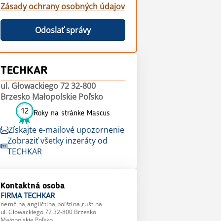
Zásady ochrany osobných údajov
Odoslať správy
TECHKAR
ul. Głowackiego 72 32-800
Brzesko Małopolskie Poľsko
12
Roky na stránke Mascus
Získajte e-mailové upozornenie
Zobraziť všetky inzeráty od
TECHKAR
Kontaktná osoba
FIRMA
TECHKAR
nemčina,angličtina,poľština,ruština
ul. Głowackiego 72 32-800 Brzesko
Małopolskie Poľsko