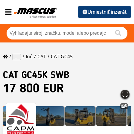
Umiestniť inzerát
Iné
CAT
CAT GC45
...
CAT
GC45K SWB
17 800 EUR
6