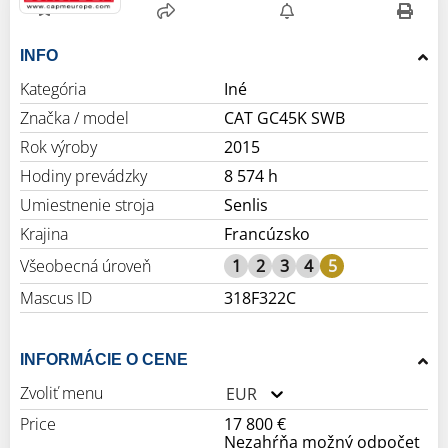
INFO
Kategória
Iné
Značka / model
CAT GC45K SWB
Rok výroby
2015
Hodiny prevádzky
8 574 h
Umiestnenie stroja
Senlis
Krajina
Francúzsko
Všeobecná úroveň
1
2
3
4
5
Mascus ID
318F322C
INFORMÁCIE O CENE
Zvoliť menu
EUR
Price
17 800 €
Nezahŕňa možný odpočet