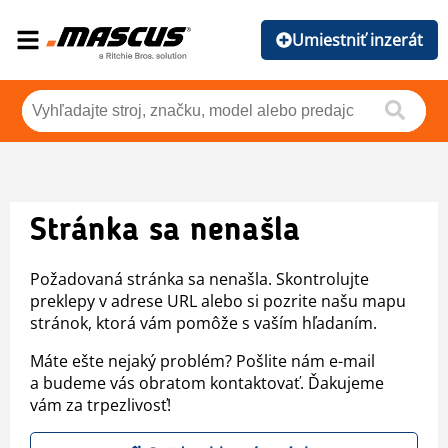
Umiestniť inzerát
Stránka sa nenašla
Požadovaná stránka sa nenašla. Skontrolujte
preklepy v adrese URL alebo si pozrite našu mapu
stránok, ktorá vám pomôže s vaším hľadaním.
Máte ešte nejaký problém? Pošlite nám e-mail
a budeme vás obratom kontaktovať. Ďakujeme
vám za trpezlivosť!