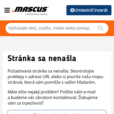
Umiestniť inzerát
Stránka sa nenašla
Požadovaná stránka sa nenašla. Skontrolujte
preklepy v adrese URL alebo si pozrite našu mapu
stránok, ktorá vám pomôže s vaším hľadaním.
Máte ešte nejaký problém? Pošlite nám e-mail
a budeme vás obratom kontaktovať. Ďakujeme
vám za trpezlivosť!