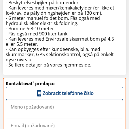
- Beskyttelsesbøjler på bomender.
- Kan leveres med mixer/kemikaliefylder (er ikke et
lovkrav, da påfyldningshøjden er på 130 cm).
- 6 meter manuel foldet bom. Fås også med
hydraulisk eller elektrisk foldning.
- Bomme 6-8-10 meter.
- Fås også med 900 liter tank.
- Kan leveres med Envirosafe skærmet bom på 4,5
eller 5,5 meter.
- Kan opbygges efter kundeønske, bl.a. med
skummarkør, GPS sektionskontrol, også på enkelt
dyse niveau.
- Se flere detaljer på vores hjemmeside.
Kontaktovať predajcu
Zobraziť telefónne číslo