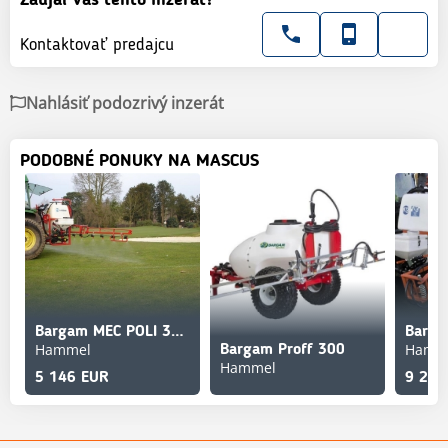
Kontaktovať predajcu
Nahlásiť podozrivý inzerát
PODOBNÉ PONUKY NA MASCUS
Bargam MEC POLI 300 - 6 meter ECO BDM
Hammel
Hamm
Bargam Proff 300
Hammel
5 146 EUR
9 297