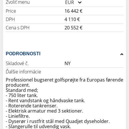
Zvoliť menu
EUR
Price
16 442 €
DPH
4 110 €
Cena s DPH
20 552 €
PODROBNOSTI
Skladové č.
NY
Ďalšie informácie
Professionel bugseret golfsprøjte fra Europas førende
producent.
Standard med;
- 750 liter tank.
- Rent vandstank og håndvaske tank.
- Roterende tankrenser.
- Elektrisk armatur med 3 sektioner.
- Liniefiltre.
- Dyserør i rustfrit stål med Quadjet dyseholder.
- Slangerulle til udvendig vask.