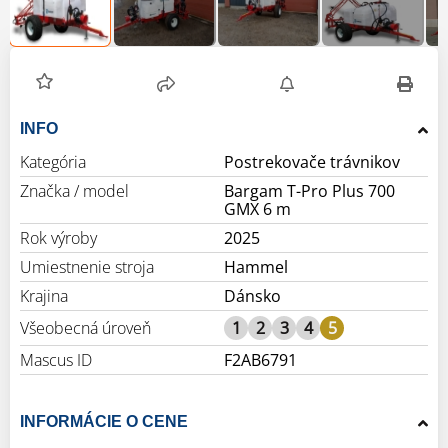
INFO
Kategória
Postrekovače trávnikov
Značka / model
Bargam T-Pro Plus 700
GMX 6 m
Rok výroby
2025
Umiestnenie stroja
Hammel
Krajina
Dánsko
Všeobecná úroveň
1
2
3
4
5
Mascus ID
F2AB6791
INFORMÁCIE O CENE