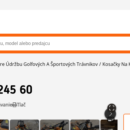
Pre Údržbu Golfových A Športových Trávnikov
Kosačky Na 
245 60
ávanie
Tlač
9