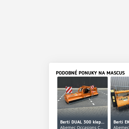
PODOBNÉ PONUKY NA MASCUS
Berti DUAL 300 klepelmaaier
Abemec Occasions Centre Veghel