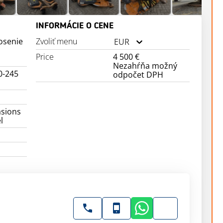
INFORMÁCIE O CENE
osenie
Zvoliť menu
EUR
Price
4 500 €
v
Nezahŕňa možný
0-245
odpočet DPH
sions
l