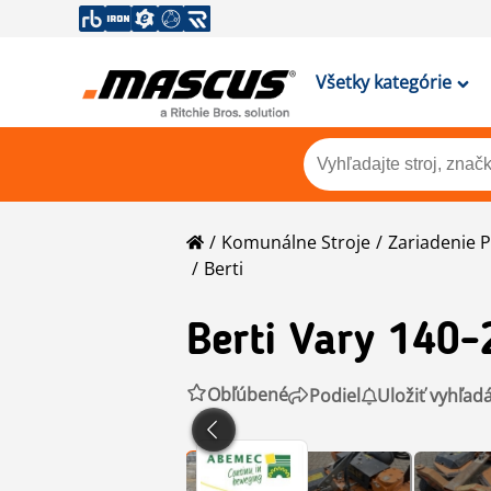
Všetky kategórie
Komunálne Stroje
Zariadenie 
Berti
Berti
Vary 140-
Obľúbené
Podiel
Uložiť vyhľad