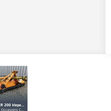
Berti EKR 200 klepelmaaier
Abemec Occasions Centre Veghel