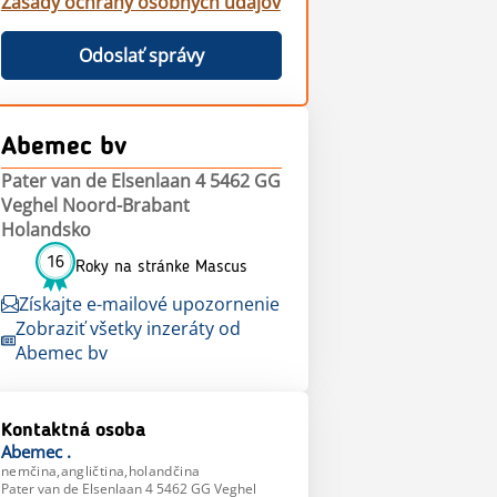
Zásady ochrany osobných údajov
Odoslať správy
Abemec bv
Pater van de Elsenlaan 4 5462 GG
Veghel Noord-Brabant
Holandsko
16
Roky na stránke Mascus
Získajte e-mailové upozornenie
Zobraziť všetky inzeráty od
Abemec bv
Kontaktná osoba
Abemec
.
nemčina,angličtina,holandčina
Pater van de Elsenlaan 4 5462 GG Veghel