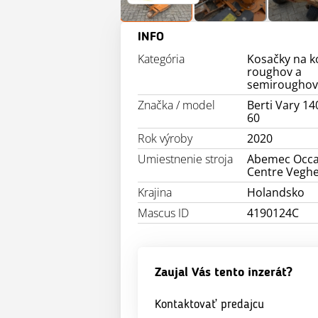
INFO
Kategória
Kosačky na k
roughov a
semirougho
Značka / model
Berti Vary 14
60
Rok výroby
2020
Umiestnenie stroja
Abemec Occa
Centre Veghe
Krajina
Holandsko
Mascus ID
4190124C
Zaujal Vás tento inzerát?
Kontaktovať predajcu