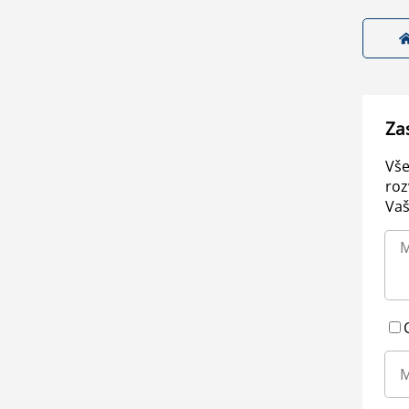
Za
Vše
roz
Vaš