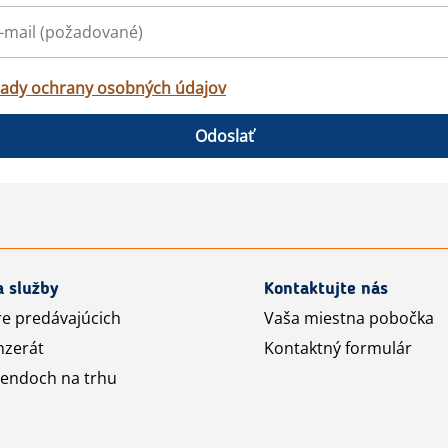
ady ochrany osobných údajov
Odoslať
a služby
Kontaktujte nás
re predávajúcich
Vaša miestna pobočka
nzerát
Kontaktný formulár
rendoch na trhu