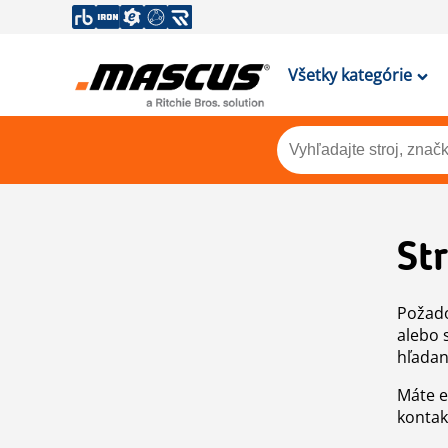
Všetky kategórie
St
Požado
alebo 
hľadan
Máte e
kontak