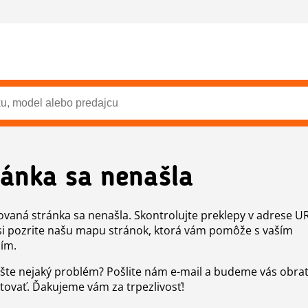
ránka sa nenašla
vaná stránka sa nenašla. Skontrolujte preklepy v adrese U
si pozrite našu mapu stránok, ktorá vám pomôže s vaším
ím.
šte nejaký problém? Pošlite nám e-mail a budeme vás obr
tovať. Ďakujeme vám za trpezlivosť!