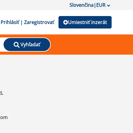
Slovenčina
|
EUR
Prihlásiť | Zaregistrovať
Umiestniť inzerát
Vyhľadať
RL
atom